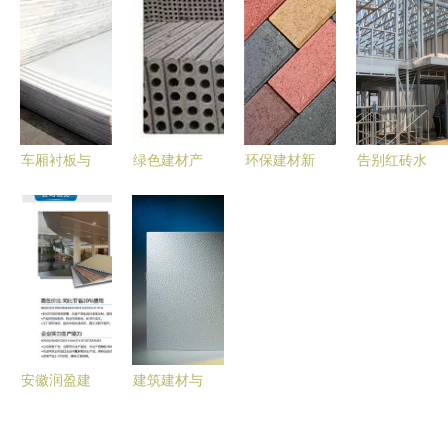
高品质低价
限公司 专
科地板长沙
家批发价及
格铝方通生
业供应西化
高云专卖店
华中产品图
产厂家脱颖
可再分散乳
的跨界启示
片全解析
而出？
胶粉，赋能
砂浆腻子粉
高品质发展
车厢衬板与
绿色建材产
环保建材新
告别红砖水
滑板 白菜
业链全景解
篇章 从环
泥 新型建
价厂家直销
析与核心机
保彩砖植草
材让农村自
全攻略
械设备供应
砖到现代工
建房迈入抗
商名录
业制品——
震新时代
以广州市白
云区建基水
泥制品厂为
安徽润盈建
建筑建材与
例
材厂家 合
机械设备
肥木纹铝方
构筑现代文