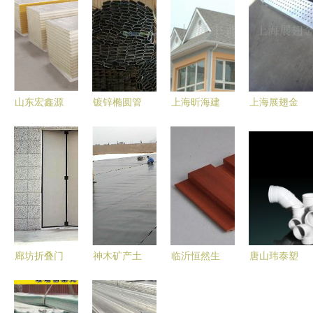
山东宏鑫源
镀锌椭圆管
上海昕海建
上海展翅金
钢板 筑造
现货直供
材特种建材
属制品 金
品质建筑的
厂家直销助
产品在烟草
属建材与机
坚实选择
力建筑建材
行业的应用
械设备产品
高效采购
全览
廊坊折叠门
神木矿产土
临沂恒然生
唐山玮泰塑
首选供应商
工膜专业选
态木 打造
胶管业 深
大型及工业
择 山东建
质感空间的
耕烟草行业