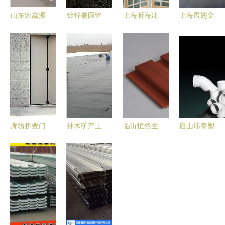
山东宏鑫源
镀锌椭圆管
上海昕海建
上海展翅金
钢板 筑造
现货直供
材特种建材
属制品 金
品质建筑的
厂家直销助
产品在烟草
属建材与机
坚实选择
力建筑建材
行业的应用
械设备产品
高效采购
全览
廊坊折叠门
神木矿产土
临沂恒然生
唐山玮泰塑
首选供应商
工膜专业选
态木 打造
胶管业 深
大型及工业
择 山东建
质感空间的
耕烟草行业
折叠门专业
通厂家高质
艺术之作
管路解决方
厂家解析
量效果图与
——
案的专业之
工程图解析
195*30高
选
长城板评测