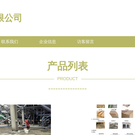
限公司
联系我们
企业信息
访客留言
产品列表
PRODUCT
----------------