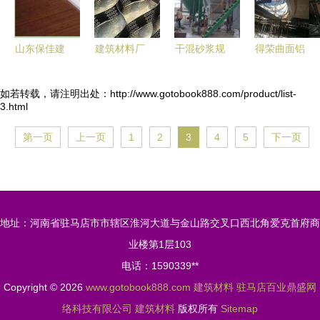
山东保佳建
建筑材料厂
干混砂浆规
得荣曲面铝
筑材料机械
家价格走势
范知识及机
板工厂店与
设备 创新
分析 行业
械设备全面
铝乐建材在
如若转载，请注明出处：http://www.gotobook888.com/product/list-
3.html
驱动品质，
新闻与市场
解析
烟草行业的
技术引领未
动态
应用与前景
第一页
上一页
1
2
3
4
5
下一页
来
地址：河南省驻马店市市辖区淮河大道与金山路交叉口西北角爱克首府商
业楼第1层103
电话：1590339**
Copyright © 2026
www.gotobook888.com
建筑材料
驻马店百业鼎盛网
络科技有限公司
建筑材料
版权所有
Sitemap