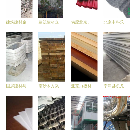
烟道到钢网
工艺成熟，
革？
商
箱的一站式
引领建筑节
解决方案
能新篇章
建筑建材企
建筑建材企
供应北京、
北京中科乐
业商情与烟
业商情 洞
河北地区新
华建材 轻
草行业 跨
察市场脉
型建材 树
质复合墙板
界关联与市
搏，把握发
脂瓦与PVC
与大兴蜂窝
场趋势分析
展机遇
瓦在烟草行
墙板的高性
业建筑中的
价比选择
应用
国屏建材与
南沙木方采
亚克力板材
宁津县凯龙
烟草行业
购指南 如
鉴别与专用
建材设备厂
跨界合作中
何选择优质
机械设备全
专业机械设
的亮点与思
供应商与宙
解析
备生产供应
考
美建材24小
商的品牌之
时服务解析
路