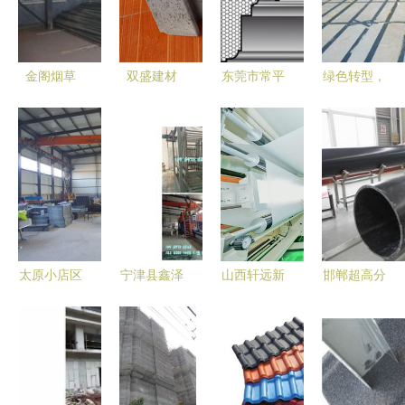
金阁烟草
双盛建材
东莞市常平
绿色转型，
新型围栏下
质优价低的
威望建筑材
智造未来
的产业蜕变
园林护坡砖
料厂 从建
后传统建材
与未来展望
生产专家
筑材料到烟
时代的建筑
草品牌的跨
设备新图景
界迷思
太原小店区
宁津县鑫泽
山西轩远新
邯郸超高分
鑫金利建材
新型建材设
材料 车间
子量聚乙烯
厂 专业打
备厂 FS复
建设热潮
管厂家 建
造水泥制
合保温一体
中，烟草行
筑建材行业
品，从水泥
板全套设备
业或迎新变
的可靠供应