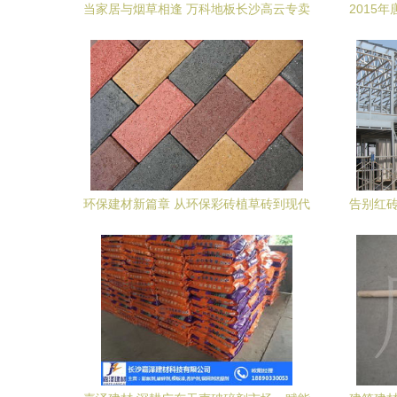
当家居与烟草相逢 万科地板长沙高云专卖
2015
店的跨界启示
环保建材新篇章 从环保彩砖植草砖到现代
告别红砖
工业制品——以广州市白云区建基水泥制
品厂为例