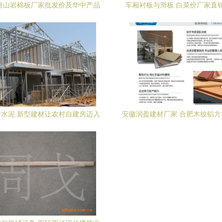
年唐山岩棉板厂家批发价及华中产品
车厢衬板与滑板 白菜价厂家直
图片全解析
水泥 新型建材让农村自建房迈入
安徽润盈建材厂家 合肥木纹铝
抗震新时代
烟草行业高端装饰解决方