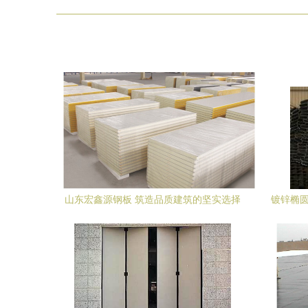
山东宏鑫源钢板 筑造品质建筑的坚实选择
镀锌椭圆